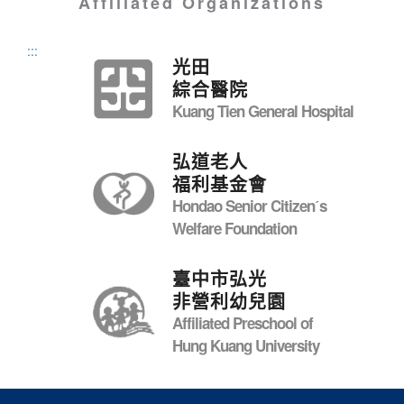
Affiliated Organizations
:::
光田
綜合醫院
Kuang Tien General Hospital
弘道老人
福利基金會
Hondao Senior Citizenˊs
Welfare Foundation
臺中市弘光
非營利幼兒園
Affiliated Preschool of
Hung Kuang University