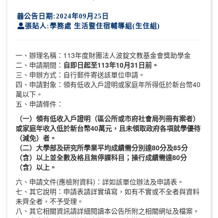
公告日期:2024年09月25日
張貼人:學務處 生活暨住宿輔導組(生住組)
一、辦理名稱：113年度財團法人波錠文教基金會獎助學金
二、申請期間：
自即日起至113年10月31日前。
三、申辦方式：自行郵件寄送該單位申請。
四、申請對象：領有低收入戶證明或家庭年所得低於新台幣40
萬以下。
五、申請條件：
（一）領有低收入戶證明（區公所或市府社會局列冊有案者）
或家庭年收入低於新台幣40萬元，且未領取政府各項就學優待
（減免）者。
（二）大學部及研究所學業平均成績需分別達80分及85分
（含）以上並全數及格且無停課科目；操行成績需達80分
（含）以上。
六、申請文件(應檢附資料)：詳如該單位辦法及申請表。
七、其它說明：申請表請詳實填寫，如有不實或不全者與資料
未齊全者，不予受理。
八、其它相關資訊請詳細閱讀本公告所附之相關網址及檔案。