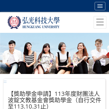
Toggl
navig
跳
到
主
要
內
容
區
塊
:::
【獎助學金申請】113年度財團法人
波錠文教基金會獎助學金（自行交件
至113.10.31止）