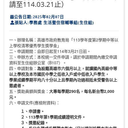
請至114.03.21止）
公告日期:2025年02月07日
張貼人:學務處 生活暨住宿輔導組(生住組)
一、辦理名稱：高雄市政府教育局「113學年度第2學期中等以
上學校清寒優秀學生獎學金」
二、申請期間：自即日起至114年3月21日前。
三、申辦方式：本校統一交件申請，請於申請期間內繳交申請
資料至生住組辦公室（B107）。
四、申請對象：
為設籍高雄市六個月以上，就讀國內高級中等
以上學校及本市國民中學之低收入戶或中低收入戶學生，
學業成績學期平均八十分以上且學期內功過相抵未受警告以上
懲處者。
五、獎助員額與獎金：
大專每學期290名，每名新台幣2,000
元。
六、申請文件(應檢附資料)：
１、申請書。
２、113學年第1學期成績證明文件。
３、獎懲紀錄。