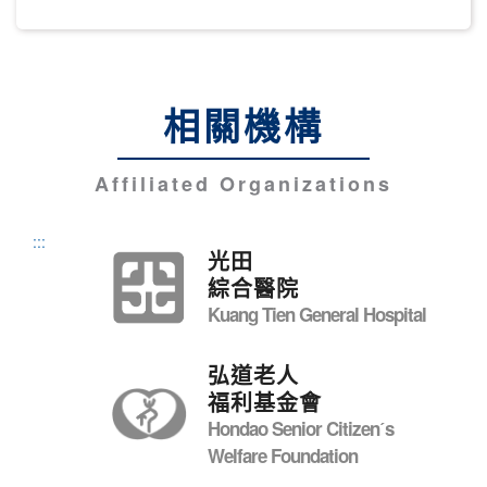
相關機構
Affiliated Organizations
:::
光田
綜合醫院
Kuang Tien General Hospital
弘道老人
福利基金會
Hondao Senior Citizenˊs
Welfare Foundation