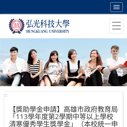
Toggl
navig
跳
到
主
要
內
容
區
塊
:::
【獎助學金申請】高雄市政府教育局
「113學年度第2學期中等以上學校
清寒優秀學生獎學金」（本校統一申