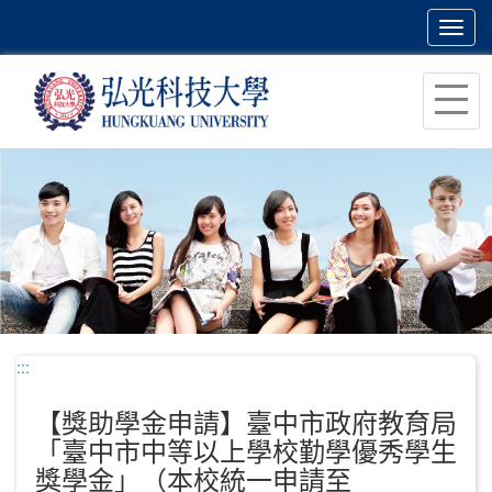
Toggl
navig
跳
到
主
要
內
容
區
塊
:::
【獎助學金申請】臺中市政府教育局
「臺中市中等以上學校勤學優秀學生
獎學金」（本校統一申請至