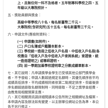
上，且無任何一科不及格者。五年制專科學校之四、五
年級以大專院校計。
五、獎助員額與獎金：
高級中等學校八十名，每名新臺幣二千元。
大專院校(含研究所)五十五名，每名新臺幣三千元。
六、申請文件(應檢附資料)：
(一) 申請書(如附件)。
(二) 戶口名簿或戶籍謄本影本。
(三) 學校統一造冊之低收入戶名冊、中低收入戶名冊(各
校應自「低收入戶及中低收入戶查詢系統」查證後，統
一造冊證明之) 或導師證明。
(四) 前一學期加蓋學校證明章之分數成績單影本。
七、其它說明：凡申請獎學金學生已受領其他公部門獎學金
者，不予發給；申請人數超過規定名額時，其優先順序依平均
成績高低排序，平均成績相同者依第二點規定排序。但最後排
序名額超過錄取名額限制時，同時錄取，不足之獎學金經費，
由教育局相關預算支應。
八、其它相關資訊請詳細閱讀本公告所附之相關網址及檔案。
本申請內容及辦法如有變更，以主辦單位網站公告為準，本公
告不另行修正。