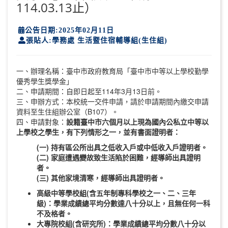
114.03.13止）
公告日期:2025年02月11日
張貼人:學務處 生活暨住宿輔導組(生住組)
一、辦理名稱：臺中市政府教育局「臺中市中等以上學校勤學
優秀學生獎學金」
二、申請期間：自即日起至114年3月13日前。
三、申辦方式：本校統一交件申請，請於申請期間內繳交申請
資料至生住組辦公室（B107）。
四、申請對象：
設籍臺中市六個月以上現為國內公私立中等以
上學校之學生，有下列情形之一，並有書面證明者：
(一) 持有區公所出具之低收入戶或中低收入戶證明者。
(二) 家庭遭遇變故致生活陷於困難，經導師出具證明
者。
(三) 其他家境清寒，經導師出具證明者。
高級中等學校組(含五年制專科學校之一、二、三年
級)：學業成績總平均分數達八十分以上，且無任何一科
不及格者。
大專院校組(含研究所)：學業成績總平均分數八十分以