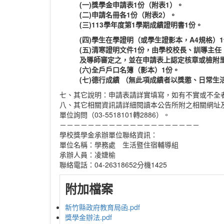
(一)獎學金申請表1份（附表1）。
(二)申請名冊各1份（附表2）。
(三)113學年度第1學期成績證明書1份。
(四)學生在學證明（或學生證影本，A4規格）
(五)清寒證明文件1份，由學校校長、訓導主任
及導師審定之，並在申請表上認定核章或檢附
(六)全戶戶口名簿（影本）1份。
(七)德行成績 （無此項成績者以獎懲、日常
七、其它說明：申請表請詳實填寫，如有不實或不全
八、其它相關資訊請詳細閱讀本公告所附之相關網址
單位詢問（03-5518101轉2886）。
－－－－－－－－－－－－－－－－－－－－
學校獎學金承辦單位聯絡資訊：
單位名稱：學務處 生活暨住宿輔導組
承辦人員：凌婕榆
聯絡電話：04-26318652分機1425
附加檔案
新竹縣政府教育局函.pdf
獎學金辦法.pdf