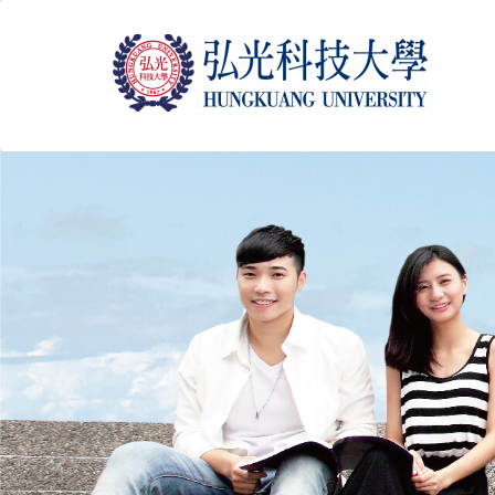
跳
到
主
要
內
容
區
塊