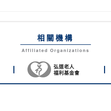
相關機構
Affiliated Organizations
弘道老人
福利基金會
光科技大學。
中市沙鹿區臺灣大道六段1018號
隱私權政策說明
52
Fax：886-4-26310744
E-Mail：sec@hk.edu.tw