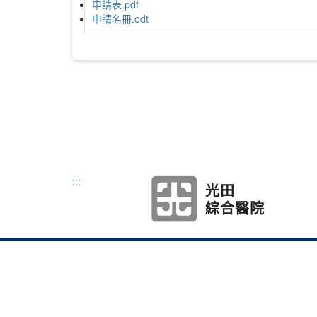
申請表.pdf
申請名冊.odt
:::
光田
綜合醫院
本網站著作權屬於弘
地址：433304臺
Tel：886-4-263186