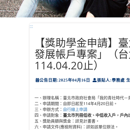
:::
【獎助學金申請】臺
發展帳戶專案」（台
114.04.20止）
公告日期:2025年04月16日
張貼人:學務處 
一、辦理名稱：臺北市政府社會局「我的青社時代－
二、申請期間：自即日起至114年4月20日前。
三、申辦方式：
自行線上申請
四、申請對象：
臺北市列冊低收、中低收入戶，戶內出生
五、獎助員額與獎金：詳見計畫書。
六、申請文件(應檢附資料)：詳如該單位辦法。