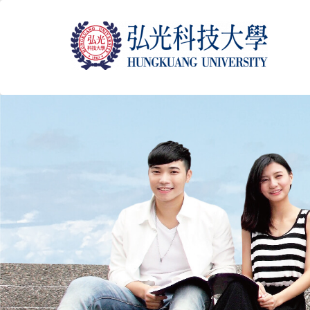
跳
到
主
要
內
容
區
塊