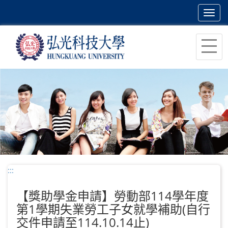
Toggl
navig
跳
到
主
要
內
容
區
塊
:::
【獎助學金申請】勞動部114學年度
第1學期失業勞工子女就學補助(自行
交件申請至114.10.14止)