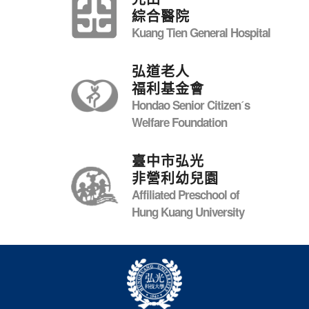
綜合醫院
Kuang Tien General Hospital
弘道老人
福利基金會
Hondao Senior Citizenˊs
Welfare Foundation
臺中市弘光
非營利幼兒園
Affiliated Preschool of
Hung Kuang University