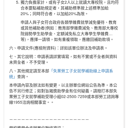
獨力負擔家計，或有子女2人以上就讀大專校院，且均符
合本要點補助規定者，其補助標準按上述標準加給
20%；同時符合者，以加給20%為限。
申請人與子女符合政府各類學雜費就學減免優待、教育
或其他補助者(例如：教育部學雜費減免、教育部大專校
院弱勢學生助學金、定額減免私立大專學生學雜費…
等)，應擇一請領，如有重複領取，應繳回補助款項。
六、申請文件(應檢附資料)：詳如該單位辦法及申請表。
七、其它說明：申請表請詳實填寫，如有不實或不全者與資料
未齊全者，不予受理。
八、其他規定請至本部
「失業勞工子女就學補助線上申請系
統」
查詢。
本申請內容及辦法如有變更，以主辦單位網站公告為準，本公
告不另行修正；如對旨揭獎助學金有任何疑義，請撥打本部失
業勞工子女就學補助受理小組02-2500-7259或本部勞工諮詢專
線1955洽詢相關事宜。。
－－－－－－－－－－－－－－－－－－－－
學校獎學金承辦單位聯絡資訊：