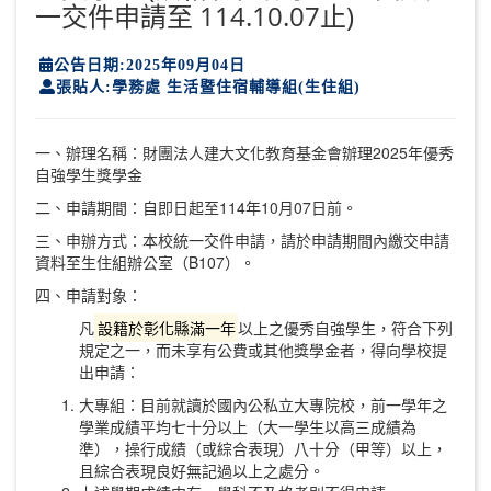
一交件申請至 114.10.07止)
公告日期:2025年09月04日
張貼人:學務處 生活暨住宿輔導組(生住組)
一、辦理名稱：財團法人建大文化教育基金會辦理2025年優秀
自強學生獎學金
二、申請期間：自即日起至114年10月07日前。
三、申辦方式：本校統一交件申請，請於申請期間內繳交申請
資料至生住組辦公室（B107）。
四、申請對象：
凡
設籍於彰化縣滿一年
以上之優秀自強學生，符合下列
規定之一，而未享有公費或其他獎學金者，得向學校提
出申請：
大專組：目前就讀於國內公私立大專院校，前一學年之
學業成績平均七十分以上（大一學生以高三成績為
準），操行成績（或綜合表現）八十分（甲等）以上，
且綜合表現良好無記過以上之處分。