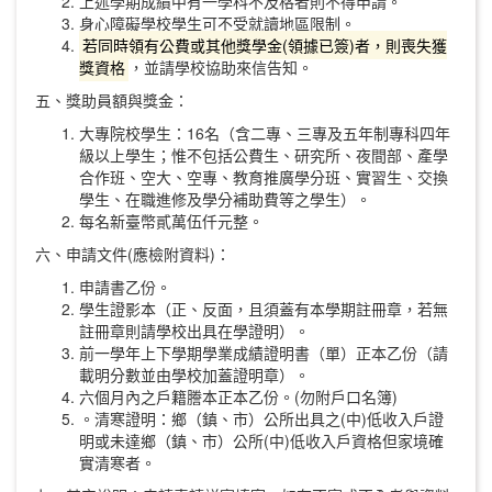
上述學期成績中有一學科不及格者則不得申請。
身心障礙學校學生可不受就讀地區限制。
若同時領有公費或其他獎學金(領據已簽)者，則喪失獲
獎資格
，並請學校協助來信告知。
五、獎助員額與獎金：
大專院校學生：16名（含二專、三專及五年制專科四年
級以上學生；惟不包括公費生、研究所、夜間部、產學
合作班、空大、空專、教育推廣學分班、實習生、交換
學生、在職進修及學分補助費等之學生）。
每名新臺幣貳萬伍仟元整。
六、申請文件(應檢附資料)：
申請書乙份。
學生證影本（正、反面，且須蓋有本學期註冊章，若無
註冊章則請學校出具在學證明）。
前一學年上下學期學業成績證明書（單）正本乙份（請
載明分數並由學校加蓋證明章）。
六個月內之戶籍謄本正本乙份。(勿附戶口名簿)
。清寒證明：鄉（鎮、市）公所出具之(中)低收入戶證
明或未達鄉（鎮、市）公所(中)低收入戶資格但家境確
實清寒者。