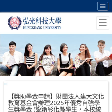
Toggl
navig
跳
到
主
要
內
容
區
塊
:::
【獎助學金申請】財團法人建大文化
教育基金會辦理2025年優秀自強學
生獎學金 (設籍彰化縣學生，本校統