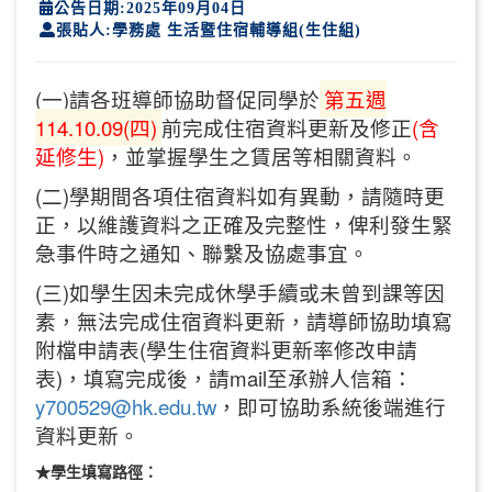
公告日期:2025年09月04日
張貼人:學務處 生活暨住宿輔導組(生住組)
(一)請各班導師協助督促同學於
第五週
114.10.09(四)
前完成住宿資料更新及修正
(含
延修生)
，並掌握學生之賃居等相關資料。
(二)學期間各項住宿資料如有異動，請隨時更
正，以維護資料之正確及完整性，俾利發生緊
急事件時之通知、聯繫及協處事宜。
(三)如學生因未完成休學手續或未曾到課等因
素，無法完成住宿資料更新，請導師協助填寫
附檔申請表(學生住宿資料更新率修改申請
表)，填寫完成後，請mail至承辦人信箱：
y700529@hk.edu.tw
，即可協助系統後端進行
資料更新。
★
學生填寫路徑：