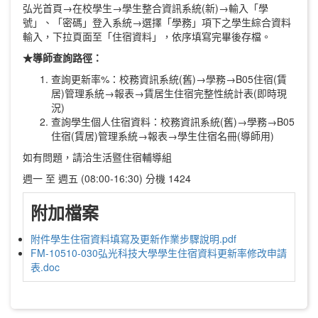
弘光首頁→在校學生→學生整合資訊系統(新)→輸入「學
號」、「密碼」登入系統→選擇「學務」項下之學生綜合資料
輸入，下拉頁面至「住宿資料」，依序填寫完畢後存檔。
★
導師查詢路徑：
查詢更新率%：校務資訊系統(舊)→學務→B05住宿(賃
居)管理系統→報表→賃居生住宿完整性統計表(即時現
況)
查詢學生個人住宿資料：校務資訊系統(舊)→學務→B05
住宿(賃居)管理系統→報表→學生住宿名冊(導師用)
如有問題，請洽生活暨住宿輔導組
週一 至 週五 (08:00-16:30) 分機 1424
附加檔案
附件學生住宿資料填寫及更新作業步驟說明.pdf
FM-10510-030弘光科技大學學生住宿資料更新率修改申請
表.doc