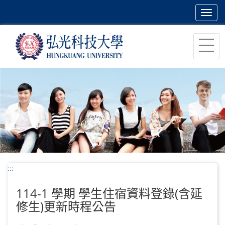
Toggl
navig
跳
到
主
要
內
容
區
塊
:::
114-1 學期 學生住宿資料登錄(含延
修生)更新時程公告