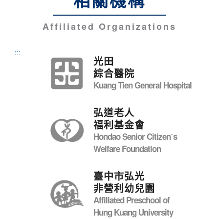
相關機構
Affiliated Organizations
:::
光田
綜合醫院
Kuang Tien General Hospital
弘道老人
福利基金會
Hondao Senior Citizenˊs
Welfare Foundation
臺中市弘光
非營利幼兒園
Affiliated Preschool of
Hung Kuang University