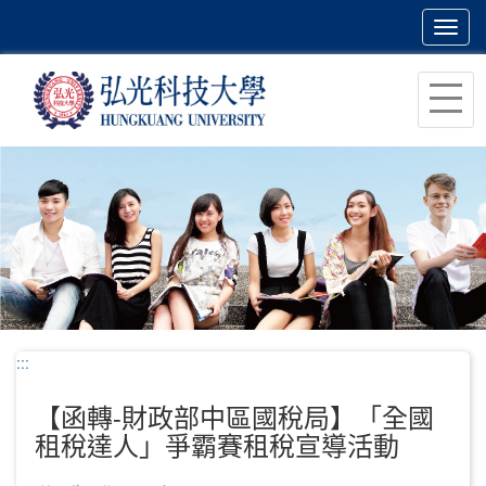
Toggl
navig
跳
到
主
要
內
容
區
塊
:::
【函轉-財政部中區國稅局】「全國
租稅達人」爭霸賽租稅宣導活動