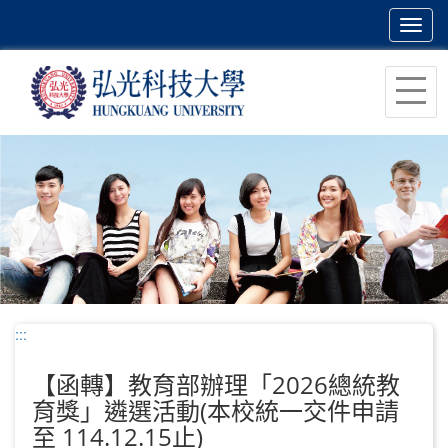
Toggl
navig
跳
到
主
要
內
容
區
塊
:::
【函轉】教育部辦理「2026總統教
育獎」遴選活動(本校統一交件申請
至 114.12.15止)