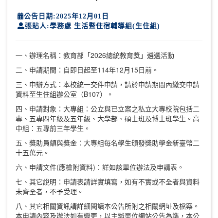
公告日期:2025年12月01日
張貼人:學務處 生活暨住宿輔導組(生住組)
一、辦理名稱：教育部「2026總統教育獎」遴選活動
二、申請期間：自即日起至114年12月15日前。
三、申辦方式：本校統一交件申請，請於申請期間內繳交申請
資料至生住組辦公室（B107）。
四、申請對象：大專組：公立與已立案之私立大專校院包括二
專、五專四年級及五年級、大學部、碩士班及博士班學生。高
中組：五專前三年學生。
五、獎助員額與獎金：大專組每名學生頒發獎助學金新臺幣二
十五萬元。
六、申請文件(應檢附資料)：詳如該單位辦法及申請表。
七、其它說明：申請表請詳實填寫，如有不實或不全者與資料
未齊全者，不予受理。
八、其它相關資訊請詳細閱讀本公告所附之相關網址及檔案。
本申請內容及辦法如有變更，以主辦單位網站公告為準，本公