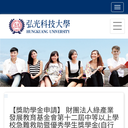
Toggl
navig
跳
到
主
要
內
容
區
塊
:::
【獎助學金申請】 財團法人綠產業
發展教育基金會第十二屆中等以上學
校急難救助暨優秀學生獎學金(自行