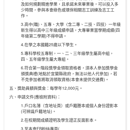
及如何規劃精進學業，且承諾未來畢業後，可以投入多
少時間，參與本會綠色或環保相關志工訓練及志工工
作。
3.高中(職)、五專、大學〈含二專、二技、四技〉一年級
新生得以高中三年級成績申請，大專畢業當學期成績(四
年級第二學期)不得申請。
4.在學之本國籍25歲以下學生。
5.專科學校五專制，一、二、三年級學生屬高中組，
四、五年級學生屬大專組。
6.符合第一階段獎學金領取資格者，須本人參加獎學金
頒獎典禮(地點於宜蘭縣政府，無法以他人代參加)，若
不克參加者將取消領取資格(本會未提供交通費)。
五、獎助員額與獎金：每學年12,000元。
六、申請文件(應檢附資料)：
1.戶口名簿（含地址頁）或戶籍謄本或個人身份證影本
(可辨識戶籍地址)。
2.在校期間成績證明及學生證正反面影本。
3.至本會FB粉絲專頁(