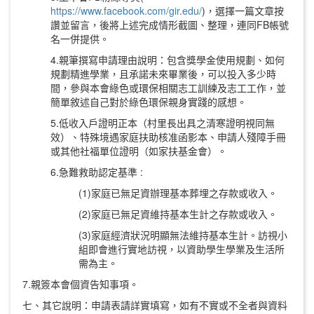
https://www.facebook.com/gir.edu/
)，選擇一篇文章按
讚並留言，後將上述完成情形截圖、整理，連同FB帳號
名一併提供。
4.親筆撰寫申請理由說明：包含獎學金使用規劃、如何
規劃精進學業，且承諾未來畢業後，可以投入多少時
間，參與本會綠色或環保相關志工訓練及志工工作，並
簡單敘述自己對於綠色環保親身實踐的感想。
5.低收入戶證明正本（村里長出具之清寒證明視同無
效）、特殊境遇家庭扶助核准函影本、申請人殘障手冊
或其他社福單位證明（如家扶基金會）。
6.急難救助認定基準 :
(1)家庭已無足資辦理基本葬埋之存款或收入。
(2)家庭已無足資維持基本生計之存款或收入。
(3)家庭經濟狀況明顯無法維持基本生計。訪視小
組即會進行實地訪視，以資助學生學業及生活所
需為主。
7.親簽本會個資告知事項。
七、其它說明：申請表請詳實填寫，如有不實或不全者與資料