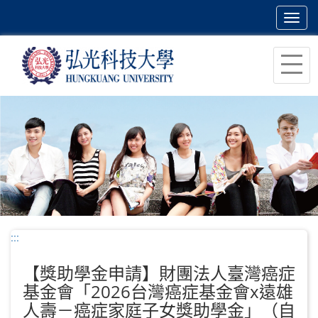
Toggl
navig
跳
到
主
要
內
容
區
塊
:::
【獎助學金申請】財團法人臺灣癌症
基金會「2026台灣癌症基金會x遠雄
人壽－癌症家庭子女獎助學金」（自