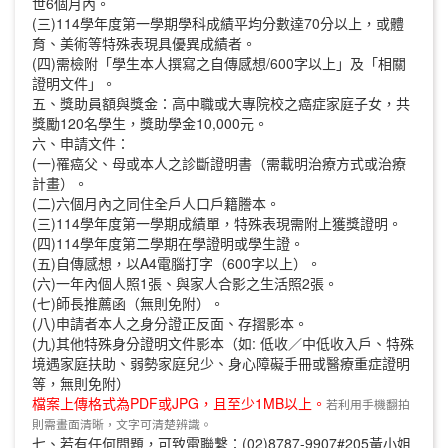
世6個月內。
(三)114學年度第一學期學科成績平均分數達70分以上，或體
育、美術等特殊表現具優異成績者。
(四)需檢附「學生本人撰寫之自傳感想/600字以上」及「相關
證明文件」。
五、獎助員額與獎金：高中職或大專院校之癌症家庭子女，共
獎勵120名學生，獎助學金10,000元。
六、申請文件：
(一)罹癌父、母或本人之診斷證明書（需載明治療方式或治療
計畫）。
(二)六個月內之同住全戶人口戶籍謄本。
(三)114學年度第一學期成績單，特殊表現需附上獲獎證明。
(四)114學年度第二學期在學證明或學生證。
(五)自傳感想，以A4電腦打字（600字以上）。
(六)一年內個人照1張、與家人合影之生活照2張。
(七)師長推薦函（無則免附）。
(八)申請者本人之身分證正反面、存摺影本。
(九)其他特殊身分證明文件影本（如: 低收／中低收入戶、特殊
境遇家庭扶助、弱勢家庭兒少、身心障礙手冊或醫療重症證明
等，無則免附）
檔案上傳格式為PDF或JPG，且至少1MB以上。
若利用手機翻拍
則需畫面清晰，文字可清楚辨識。
七、若有任何問題，可致電聯繫：(02)8787-9907#205黃小姐