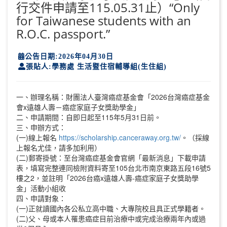
行交件申請至115.05.31止）“Only
for Taiwanese students with an
R.O.C. passport.”
公告日期:2026年04月30日
張貼人:學務處 生活暨住宿輔導組(生住組)
一、辦理名稱：財團法人臺灣癌症基金會「2026台灣癌症基金
會x遠雄人壽－癌症家庭子女獎助學金」
二、申請期間：自即日起至115年5月31日前。
三、申辦方式：
(一)線上報名
https://scholarship.canceraway.org.tw/
。（採線
上報名尤佳，請多加利用）
(二)郵寄掛號：至台灣癌症基金會官網「最新消息」下載申請
表，填寫完整連同檢附資料寄至105台北市南京東路五段16號5
樓之2，並註明「2026台癌x遠雄人壽-癌症家庭子女獎助學
金」活動小組收
四、申請對象：
(一)正就讀國內各公私立高中職、大專院校且具正式學籍者。
(二)父、母或本人罹患癌症目前治療中或完成治療兩年內或過