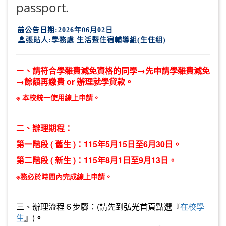
passport.
公告日期:2026年06月02日
張貼人:學務處 生活暨住宿輔導組(生住組)
ㄧ、
請符合學雜費減免資格的同學→先申請學雜費減免
→餘額再繳費 or 辦理就學貸款。
※ 本校統一使用線上申請。
二、
辦理期程：
第一階段 ( 舊生 )：115年5月15日至6月30日
。
第二階段 ( 新生 )：115年8月1日至9月13日
。
※務必於時間內完成線上申請。
三、辦理流程６步驟：(請先到弘光首頁點選『
在校學
生
』)
。