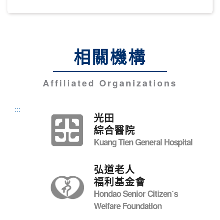
相關機構
Affiliated Organizations
:::
光田
綜合醫院
Kuang Tien General Hospital
弘道老人
福利基金會
Hondao Senior Citizenˊs
Welfare Foundation