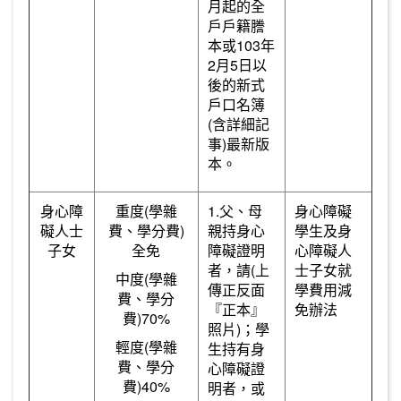
月起的全
戶戶籍謄
本或103年
2月5日以
後的新式
戶口名簿
(含詳細記
事)最新版
本。
身心障
重度(學雜
1.父、母
身心障礙
礙人士
費、學分費)
親持身心
學生及身
子女
全免
障礙證明
心障礙人
者，請(上
士子女就
中度(學雜
傳正反面
學費用減
費、學分
『正本』
免辦法
費)70%
照片)；學
輕度(學雜
生持有身
費、學分
心障礙證
費)40%
明者，或