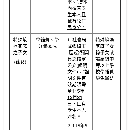
本。
*謄本
內須有學
生本人且
載有原住
民身分。
特殊境
學雜費、學
1. 社會局
特殊境遇
遇家庭
分費60%
或鄉鎮市
家庭子女
之子女
(區)公所開
孫子女就
具之核定
讀高級中
(孫女)
公文(證明
等以上學
文件)。*證
校學雜費
明文件有
減免辦法
效期限需
至
115年
12月31
日
，且有
學生本人
姓名。
2. 115年5