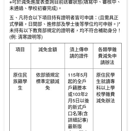
※可於減免進度表查詢目前送審狀態(填寫中、審核中、
未通過、
學校初審完成
)。
五、凡符合以下項目持有證明者皆可申請：(且需具正
式學籍，日間部、進修部及學士後等學位均可申辦。)*
未持有以下教育部規定的證明者，均不符合補助身分！
(例: 清寒證明等)
項目
減免金額
須上傳申
各類學雜
請的證件
費減免申
請辦法
原住民
依部頒規定
115年5月
原住民學
族籍學
標準定額減
起的全戶
生就讀專
生
免
戶籍謄本
科以上學
或103年2
校學雜費
月5日以後
減免辦法
的新式戶
口名簿(含
詳細記事)
最新版