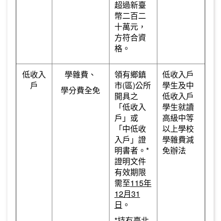
超過新臺
幣二百二
十萬元，
方符合資
格。
低收入
學雜費、
領有鄉鎮
低收入戶
戶
市(區)公所
學生及中
學分費全免
開具之
低收入戶
「低收入
學生就讀
戶」或
高級中等
「中低收
以上學校
入戶」證
學雜費減
明書者。*
免辦法
證明文件
有效期限
需至
115年
12月31
日
。
*持有臺北