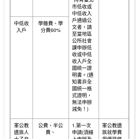
市低收或
中低收入
戶通過公
中低收
學雜費、學
文者，請
入戶
分費60%
至當地區
公所社會
課申辦低
收或中低
收入戶全
國統一證
明書。(通
知書非全
國統一格
式證明，
無法申辦
減免！)
軍公教
公費、半公
1.第一次
軍公教遺
遺族人
費、
申請(須線
族就學費
士子女
上申辦及
用優待條