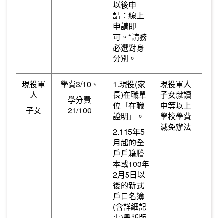
以後申
請：線上
申請即
可。*請務
必選對身
分別。
現役軍
學費3/10、
1.現役(家
現役軍人
人
長)在職單
子女就讀
學分費
位「在職
中等以上
子女
21/100
證明」。
學校學費
減免辦法
2.115年5
月起的全
戶戶籍謄
本或103年
2月5日以
後的新式
戶口名簿
(含詳細記
事)最新版