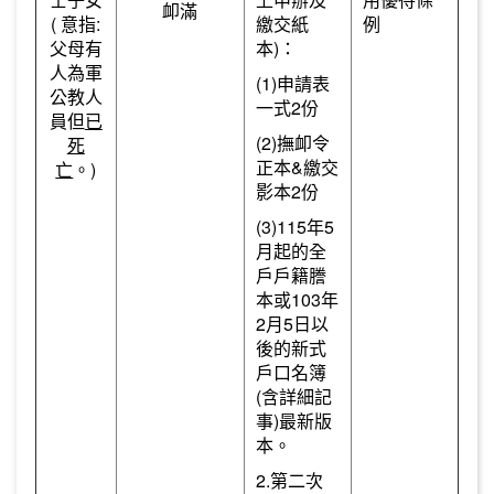
卹滿
( 意指:
繳交紙
例
父母有
本)：
人為軍
(1)申請表
公教人
一式2份
員但
已
(2)撫卹令
死
正本&繳交
亡
。)
影本2份
(3)115年5
月起的全
戶戶籍謄
本或103年
2月5日以
後的新式
戶口名簿
(含詳細記
事)最新版
本。
2.第二次