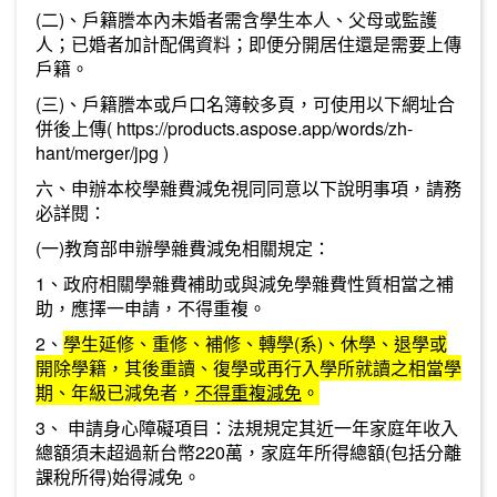
(二)、戶籍謄本內未婚者需含學生本人、父母或監護
人；已婚者加計配偶資料；即便分開居住還是需要上傳
戶籍。
(三)、戶籍謄本或戶口名簿較多頁，可使用以下網址合
併後上傳(
https://products.aspose.app/words/zh-
hant/merger/jpg
)
六、申辦本校學雜費減免視同同意以下說明事項，請務
必詳閱：
(一)教育部申辦學雜費減免相關規定：
1、政府相關學雜費補助或與減免學雜費性質相當之補
助，應擇一申請，不得重複。
2、
學生延修、重修、補修、轉學(系)、休學、退學或
開除學籍，其後重讀、復學或再行入學所就讀之相當學
期、年級已減免者，
不得重複減免
。
3、 申請身心障礙項目：法規規定其近一年家庭年收入
總額須未超過新台幣220萬，家庭年所得總額(包括分離
課稅所得)始得減免。