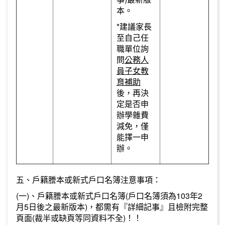
本。
*建議家長
至自己任
職單位詢
問
公務人
員子女教
育補助
後，再決
定是否申
辦學雜費
減免，僅
能擇一申
辦。
五、戶籍謄本或新式戶口名簿注意事項：
(一)、戶籍謄本或新式戶口名簿(戶口名簿須為103年2
月5日後之最新版本)，都需有『詳細記事』且檢附完整
頁面(裁半或缺頁等同資料不全)！！