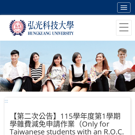
Toggl
navig
跳
到
主
要
內
容
區
塊
:::
【第二次公告】115學年度第1學期
學雜費減免申請作業（Only for
Taiwanese students with an R.O.C.