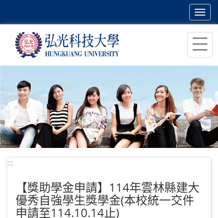
Toggl
navig
跳
到
主
要
內
容
區
塊
:::
【獎助學金申請】114年雲林縣建大
優秀自強學生獎學金(本校統一交件
申請至114.10.14止)