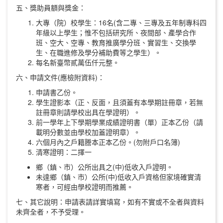
五、獎助員額與獎金：
大專（院）校學生：16名(含二專、三專及五年制專科四
年級以上學生；惟不包括研究所、夜間部、產學合作
班、空大、空專、教育推廣學分班、實習生、交換學
生、在職進修及學分補助費等之學生）。
每名新臺幣貳萬伍仟元整。
六、申請文件(應檢附資料)：
申請書乙份。
學生證影本（正、反面，且須蓋有本學期註冊章，若無
註冊章則請學校出具在學證明）。
前一學年上下學期學業成績證明書（單）正本乙份（請
載明分數並由學校加蓋證明章）。
六個月內之戶籍謄本正本乙份。(勿附戶口名簿)
清寒證明：二擇一
鄉（鎮、市）公所出具之(中)低收入戶證明。
未達鄉（鎮、市）公所(中)低收入戶資格但家境確實清
寒者，可經由學校證明而推薦。
七、其它說明：申請表請詳實填寫，如有不實或不全者與資料
未齊全者，不予受理。