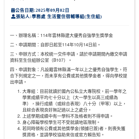
公告日期:2025年09月02日
張貼人:學務處 生活暨住宿輔導組(生住組)
一、辦理名稱：114年雲林縣建大優秀自強學生獎學金
二、申請期間：自即日起至114年10月14日前。
三、申辦方式：本校統一交件申請，請於申請期間內繳交申請
資料至生住組辦公室（B107）。
四、申請對象：凡設籍雲林縣滿一年以上之優秀自強學生，符
合下列規定之一，而未享有公費或其他獎學金者，得向學校提
出申請。
大專組：目前就讀於國內公私立大專院校，前一學年之
學業成績平均七十分以上（大一學生以高三成績為
準），操行成績（或綜合表現）八十分（甲等）以上，
且綜合表現良好無記過以上之處分。
上述學期成績中有一學科不及格者則不得申請。
身心障礙學校學生可不受就讀地區限制。
若同時領有公費或其他獎學金(領據已簽)者，則喪失獲
獎資格，並請學校協助來信或官方賴告知。