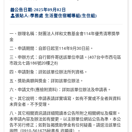
公告日期:2025年09月02日
張貼人:學務處 生活暨住宿輔導組(生住組)
一、辦理名稱：財團法人祥和文教基金會114年優秀清寒獎學
金
二、申請期間：自即日起至114年9月30日前。
三、申辦方式：自行郵件寄送該單位申請。(407台中市西屯區
市政北七路186號20樓之8)
四、申請對象：詳如該單位辦法所列資格。
五、獎助員額與獎金：詳如該單位辦法。
六、申請文件(應檢附資料)：詳如該單位辦法及申請表。
七、其它說明：申請表請詳實填寫，如有不實或不全者與資料
未齊全者，不予受理。
八、其它相關資訊請詳細閱讀本公告所附之相關網址及檔案。
本申請內容及辦法如有變更，以主辦單位網站公告為準，本公
告不另行修正；如對旨揭獎助學金有任何疑義，請逕洽該單位
詢問（0910-561675秘書長 許顯達）。