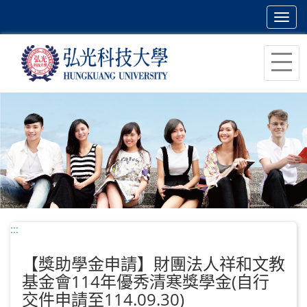
Toggl
navig
跳
到
主
要
內
容
區
塊
:::
【獎助學金申請】財團法人祥和文教
基金會114年優秀清寒獎學金(自行
交件申請至114.09.30)