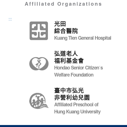
Affiliated Organizations
:::
光田
綜合醫院
Kuang Tien General Hospital
弘道老人
福利基金會
Hondao Senior Citizenˊs
Welfare Foundation
臺中市弘光
非營利幼兒園
Affiliated Preschool of
Hung Kuang University