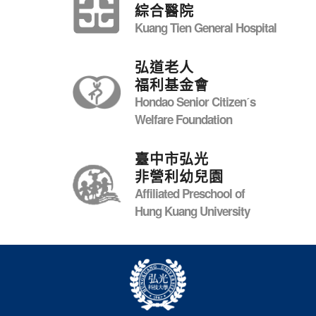
綜合醫院
Kuang Tien General Hospital
弘道老人
福利基金會
Hondao Senior Citizenˊs
Welfare Foundation
臺中市弘光
非營利幼兒園
Affiliated Preschool of
Hung Kuang University