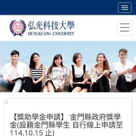
Toggl
navig
跳
到
主
要
內
容
區
塊
:::
【獎助學金申請】 金門縣政府獎學
金(設籍金門縣學生 自行線上申請至
114.10.15 止)