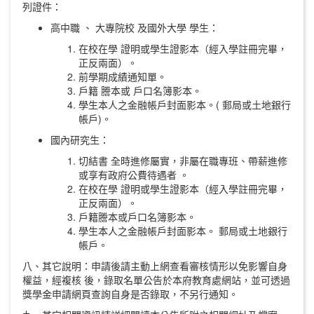
列證件：
高中職 、 大專院校 及國外大學 學生：
在校在學 證明或學生證影本（經入學註冊完畢，
正反兩面）。
前學期成績通知單。
戶籍 謄本或 戶口名簿影本。
學生本人之金融帳戶封面影本。( 郵局或土地銀行
帳戶)。
國內研究生：
切結書 全時進修屬實，非屬在職專班、帶薪進修
或享有政府公費待遇者 。
在校在學 證明或學生證影本（經入學註冊完畢，
正反兩面）。
戶籍謄本或戶口名簿影本。
學生本人之金融帳戶封面影本。 郵局或土地銀行
帳戶。
八、其它說明：申請後請主動上網查看審核情形以免影響自身
權益，經複核 後，錄取名單公告於本府教育處網站，並可透過
獎學金申請網頁查詢自身是否錄取，不另行通知。