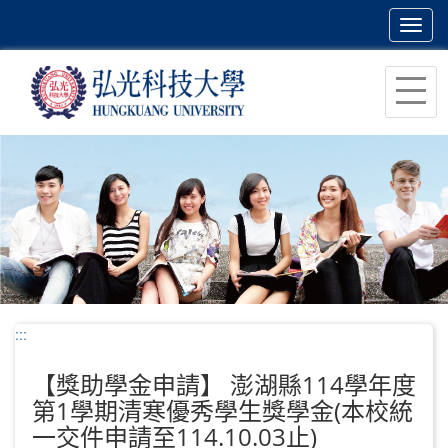
Toggl
navig
跳
到
主
要
內
容
區
塊
:::
【獎助學金申請】 澎湖縣114學年度
第1學期清寒優秀學生獎學金(本校統
一交件申請至114.10.03止)