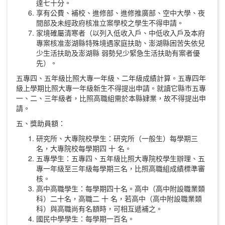
達七十分。
享有公費、補校、進修部、進修推廣部、空中大學、夜
間部及未經政府核准立案學校之學生不得申請。
家境確屬清寒者（以列入低收入戶、中低收入戶及本府
專案核准澎湖縣特殊境遇家庭扶助、澎湖縣困苦失依兒
少生活扶助及澎湖縣 弱勢兒少緊急生活扶助有案者優
先）。
五專四、五年級比照大專一年級、二年級成績計算。五專四年
級上學期比照大專一年級新生不得提出申請。就讀它縣市五專
一、二、三年級者，比照高職組需於本縣肄業，故不得提出申
請。
五、獎助員額：
研究所、大專院校學生：研究所（一般生）每學期三
名，大專院校每學期四 十 名。
五專學生：五專四、五年級比照大專院校學生辦理、五
專一年級至三年級每學期三名，比照高職組成績標準審
核。
高中高職學生：每學期四十名。高中（高中附設職業類
科）二十名，高職二 十 名，若高中（高中附設職業類
科）與高職尚有名額時，可相互遞補之。
國民中學學生：每學期一百名。