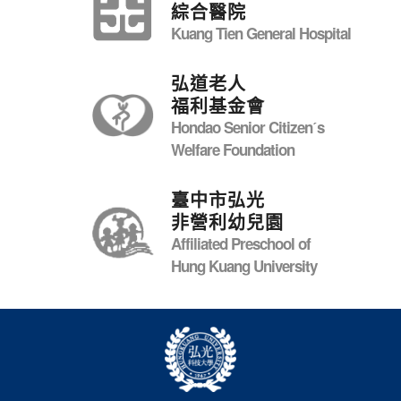
綜合醫院
Kuang Tien General Hospital
弘道老人
福利基金會
Hondao Senior Citizenˊs
Welfare Foundation
臺中市弘光
非營利幼兒園
Affiliated Preschool of
Hung Kuang University