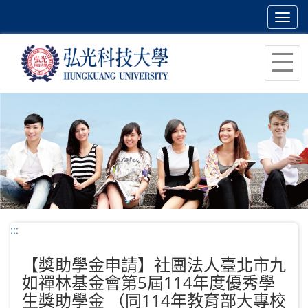
Toggl
navig
跳
到
主
要
內
容
區
塊
:::
【獎助學金申請】社團法人臺北市九
如禪林基金會第5屆114年度優秀學
生獎助學金 （同114年教育部大專校