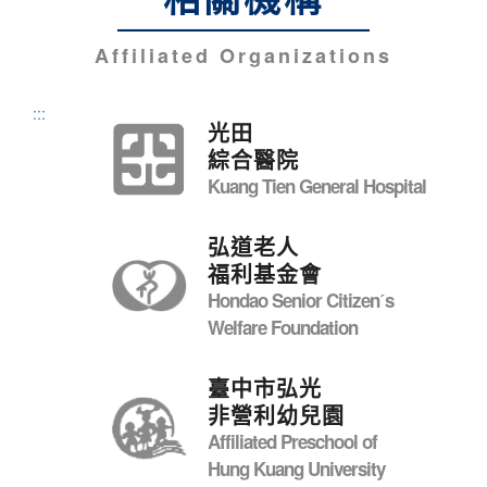
Affiliated Organizations
:::
光田
綜合醫院
Kuang Tien General Hospital
弘道老人
福利基金會
Hondao Senior Citizenˊs
Welfare Foundation
臺中市弘光
非營利幼兒園
Affiliated Preschool of
Hung Kuang University