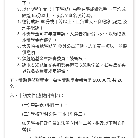
下 。
以113學年度（上下學期）完整在學成績為準 。平均成
績達 85分以上 ，或為全班名次前3名。
德行成績 80分或甲等以上，且無重大不良紀錄 (記過 及
刑事紀錄 )。
本獎學金可每年度申請，入選者如評分同分，以領取過
本獎學金者優先 。
大專院校就學期間 參與公益活動、志工等一項以上並提
供證明 。
須經過基金會評審委員面談審核。
錄取者須親自參與頒獎典禮領取獎助學金，若無法參與
以報名表簽署規定辦理。
五、獎助員額與獎金：每名獎助學金新台幣 20,000元 共 20
名。
六、申請文件(應檢附資料)：
(一) 申請表 (附件一 ) 。
(二) 學校證明文件 正本 (附件二 )
如因學校行政作業無法開立附件二者，得改以下列文件
替代：