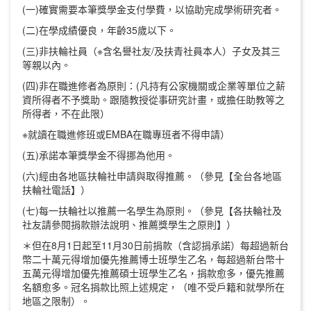
(一)確實需要本筆獎學金支付學費，以協助完成學術研究者。
(二)在學成績優良，年齡35歲以下。
(三)非扶輪社員（※含名譽社友/及扶青社員本人）子女及其三
等親以內。
(四)非在職進修者為原則：(凡持有公家機關或企業等單位之薪
資所得者不予獎助。跟隨教授從事研究計畫，或擔任助教等之
所得者，不在此限）
※就讀在職進修班或EMBA在職專班者不得申請）
(五)承諾本筆獎學金不得挪為他用。
(六)經由各地區扶輪社申請與取得推薦。（參見【全台各地區
扶輪社電話】）
(七)每一扶輪社以推薦一名學生為原則。（參見【各扶輪社及
社友請參閱捐款辦法說明、推薦獎學生之原則】）
＊但在8月1日起至11月30日前捐款（含認捐承諾）每超過新台
幣二十萬元得增加優先推薦博士班學生乙名，每超過新台幣十
五萬元得增加優先推薦碩士班學生乙名，捐款愈多，優先推薦
名額愈多。冠名捐款比照上述規定，（唯不受戶籍和就學所在
地區之限制）。