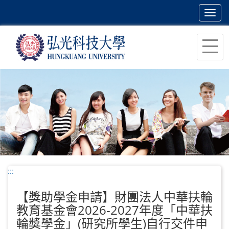
Toggl
navig
跳
到
主
要
內
容
區
塊
:::
【獎助學金申請】財團法人中華扶輪
教育基金會2026-2027年度「中華扶
輪獎學金」(研究所學生)自行交件申