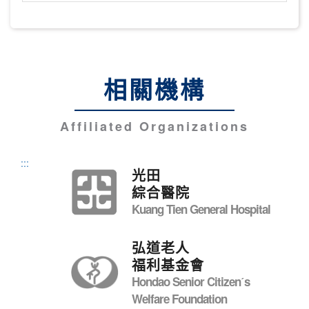
相關機構
Affiliated Organizations
:::
光田
綜合醫院
Kuang Tien General Hospital
弘道老人
福利基金會
Hondao Senior Citizenˊs
Welfare Foundation