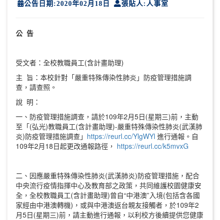
公告日期:2020年02月18日
張貼人:人事室
公 告
受文者：全校教職員工(含計畫助理)
主 旨：本校針對「嚴重特殊傳染性肺炎」防疫管理措施調
查，請查照。
說 明：
一、防疫管理措施調查，請於109年2月5日(星期三)前，主動
至「(弘光)教職員工(含計畫助理)-嚴重特殊傳染性肺炎(武漢肺
炎)防疫管理措施調查」
https://reurl.cc/YlgWYl
進行通報。自
109年2月18日起更改通報路徑，
https://reurl.cc/k5mvxG
二、因應嚴重特殊傳染性肺炎(武漢肺炎)防疫管理措施，配合
中央流行疫情指揮中心及教育部之政策，共同維護校園健康安
全，全校教職員工(含計畫助理)曾自“中港澳”入境(包括含各國
家經由中港澳轉機)，或與中港澳返台親友接觸者，於109年2
月5日(星期三)前，請主動進行通報，以利校方後續提供您健康