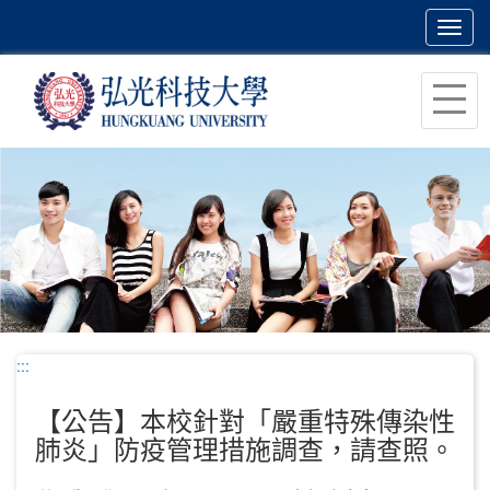
Toggl
navig
跳
到
主
要
內
容
區
塊
:::
【公告】本校針對「嚴重特殊傳染性
肺炎」防疫管理措施調查，請查照。