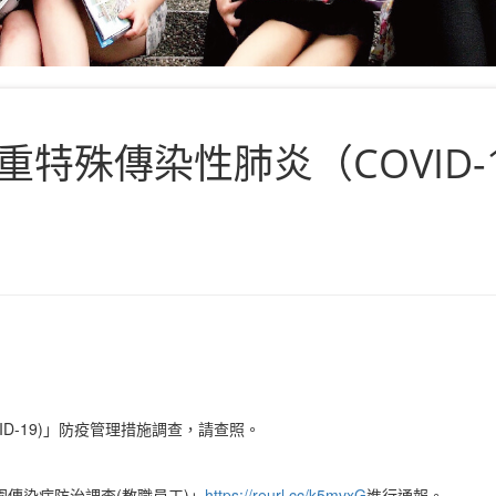
特殊傳染性肺炎（COVID-
D-19)」防疫管理措施調查，請查照。
傳染病防治調查(教職員工)」
https://reurl.cc/k5mvxG
進行通報。