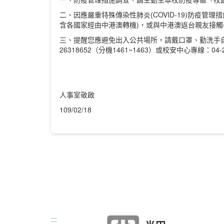
二、因應嚴重特殊傳染性肺炎(COVID-19)防疫
含各國家經由中港澳轉機)，或與中港澳返台親友接
三、提醒您應避免出入公共場所，請戴口罩、勤洗手
26318652（分機1461~1463）或校安中心專線：04-2
人事室敬啟
109/02/18
:::