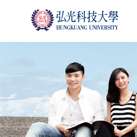
跳
到
主
要
內
容
區
塊