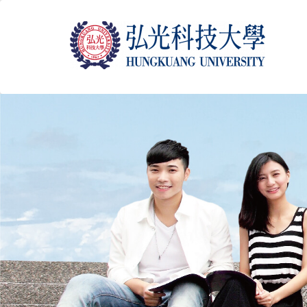
跳
到
主
要
內
容
區
塊