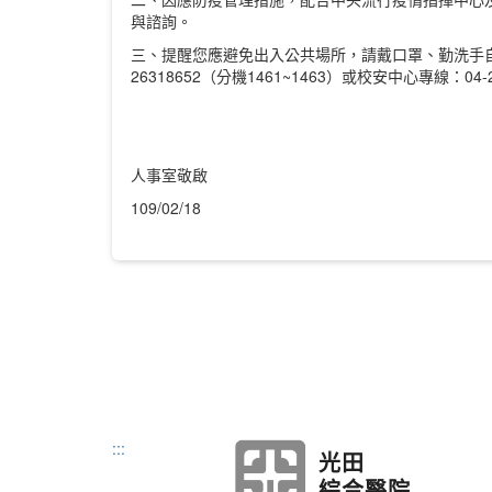
與諮詢。
三、提醒您應避免出入公共場所，請戴口罩、勤洗手
26318652（分機1461~1463）或校安中心專線：04-2
人事室敬啟
109/02/18
:::
光田
綜合醫院