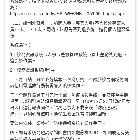
系統路徑：請至本校首頁/防疫專區/弘光科技大學防疫通報系
統：
https://iscom.hk.edu.tw/HK_WEB/HK_L05/L05_Login.aspx
（二）編制外職員工：約聘人員、專案人員(不含校外專案人
員)、技工、工友、司機，以原先簽到退系統，進行個人體溫填
報。
系統路徑：
1、校務資訊系統→人事→差假管理系統→線上差勤簽到退→
簽到退作業。
2、校務資訊系統(新)→
二、每日請上網至系統填報一次為原則，不限於校內網域範圍
內使用電腦或行動裝置登入系統操作。
三、全體教職員工可先行下載「防疫通報系統」並安裝至手機
桌面，以利到校時填寫通報資料。另自109年2月27日起於四大
出入口進行輪班同仁，請務必事先下載安裝「防疫通報系
統」，以利於輪值時，遇學生體溫異常時即時回報。
要如何安裝，請參考「防疫通報系統」操作手冊。
四、如有系統問題請洽詢圖書資訊處分機2284，相關規定有疑
義請洽詢人事室怡玲（分機2239）。