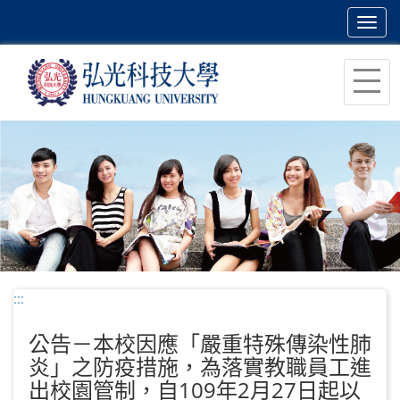
Toggl
navig
跳
到
主
要
內
容
區
塊
:::
公告－本校因應「嚴重特殊傳染性肺
炎」之防疫措施，為落實教職員工進
出校園管制，自109年2月27日起以