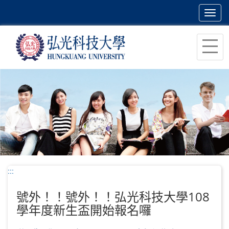
Toggl
navig
跳
到
主
要
內
容
區
塊
:::
號外！！號外！！弘光科技大學108
學年度新生盃開始報名囉