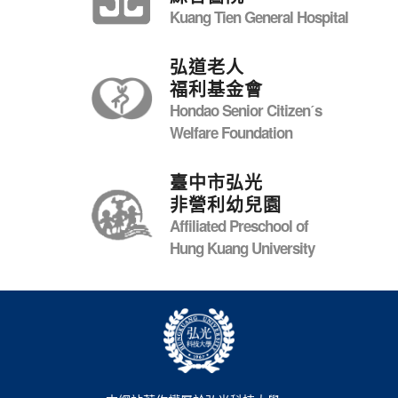
Kuang Tien General Hospital
弘道老人
福利基金會
Hondao Senior Citizenˊs
Welfare Foundation
臺中市弘光
非營利幼兒園
Affiliated Preschool of
Hung Kuang University