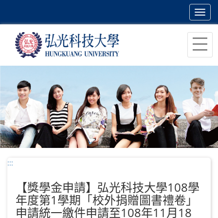
Toggl
navig
跳
到
主
要
內
容
區
塊
:::
【獎學金申請】弘光科技大學108學
年度第1學期「校外捐贈圖書禮卷」
申請統一繳件申請至108年11月18