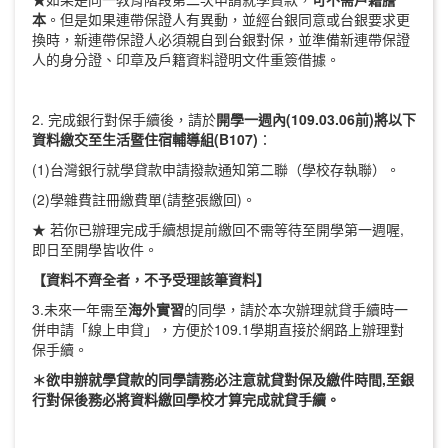
本
。但是如果連帶保證人有異動，並經台銀同意或台銀要求更
換時，新連帶保證人必須親自到台銀對保，並準備新連帶保證
人的身分證、印章及戶籍資料證明文件重簽借據。
2. 完成銀行對保手續後，請於
開學一週內(109.03.06前)將以下
資料繳交至生活暨住宿輔導組(B107)
：
(1)台灣銀行就學貸款申請撥款通知第二聯（學校存執聯）。
(2)學雜費註冊繳費單(請整張繳回)。
★ 若你已辦理完成手續想提前繳回不需等待至開學第一週喔,
即日至開學皆收件。
【資料不齊全者，不予受理該筆資料】
3.未來一年需至
海外
實習
的同學，請於本次辦理就貸手續時一
併申請「線上申貸」，方便於109.1學期直接於網路上辦理對
保手續。
＊欲申辦就學貸款的同學請務必注意就貸對保及繳件時間,至銀
行對保後務必將資料繳回學校才算完成就貸手續。