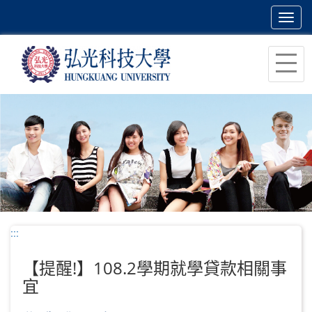
Toggl
navig
跳
到
主
要
內
容
區
塊
:::
【提醒!】108.2學期就學貸款相關事
宜