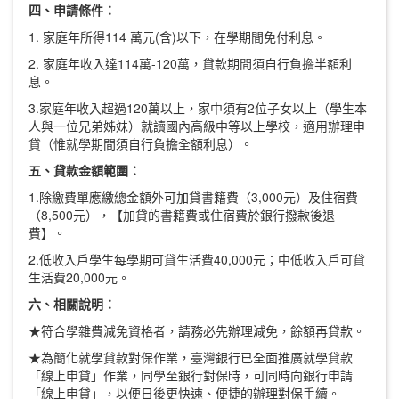
四、申請條件：
1. 家庭年所得114 萬元(含)以下，在學期間免付利息。
2. 家庭年收入達114萬-120萬，貸款期間須自行負擔半額利
息。
3.家庭年收入超過120萬以上，家中須有2位子女以上（學生本
人與一位兄弟姊妹）就讀國內高級中等以上學校，適用辦理申
貸（惟就學期間須自行負擔全額利息）。
五、貸款金額範圍：
1.除繳費單應繳總金額外可加貸書籍費（3,000元）及住宿費
（8,500元），【加貸的書籍費或住宿費於銀行撥款後退
費】。
2.低收入戶學生每學期可貸生活費40,000元；中低收入戶可貸
生活費20,000元。
六、相關說明：
★符合學雜費減免資格者，請務必先辦理減免，餘額再貸款。
★為簡化就學貸款對保作業，臺灣銀行已全面推廣就學貸款
「線上申貸」作業，同學至銀行對保時，可同時向銀行申請
「線上申貸」，以便日後更快速、便捷的辦理對保手續。