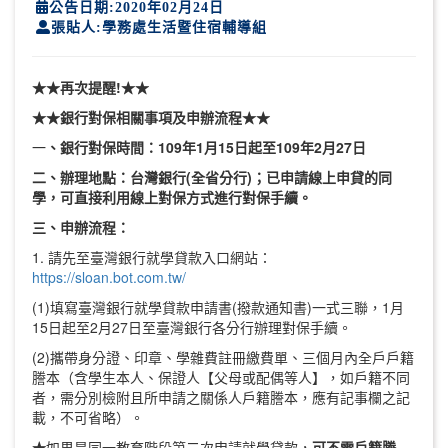
公告日期:2020年02月24日
張貼人:學務處生活暨住宿輔導組
★★再次提醒!
★★
★★
銀行對保相關事項及申辦流程★★
一
、銀行對保時間：
109
年1月15日
起至109年2月27日
二、辦理地點：台灣銀行(全省分行)；已申請線上申貸的同
學，可直接利用線上對保方式進行對保手續。
三、申辦流程：
1. 請先至臺灣銀行就學貸款入口網站：
https://sloan.bot.com.tw/
(1)填寫臺灣銀行就學貸款申請書(撥款通知書)一式三聯，1月
15日起至2月27日至臺灣銀行各分行辦理對保手續。
(2)攜帶身分證、印章、學雜費註冊繳費單、三個月內全戶戶籍
謄本（含學生本人、保證人【父母或配偶等人】，如戶籍不同
者，需分別檢附且所申請之關係人戶籍謄本，應有記事欄之記
載，不可省略）。
★
如果是同一教育階段第二次申請就學貸款，
可不需戶籍謄