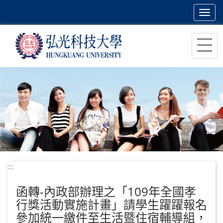
Toggl
navig
跳
到
主
要
內
容
區
塊
:::
函轉-內政部辦理之「109年全國孝
行獎活動實施計畫」請學生躍躍報名
參加統一繳件至生活暨住宿輔導組，