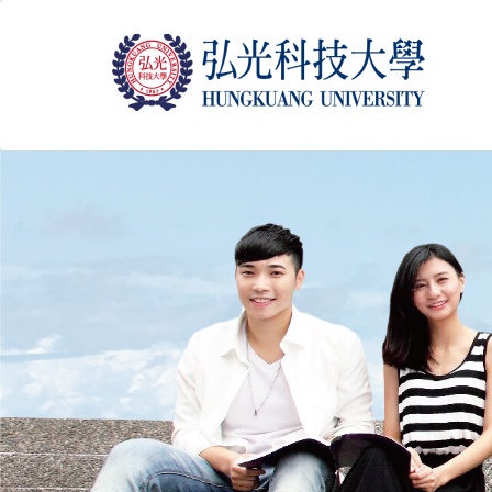
跳
到
主
要
內
容
區
塊