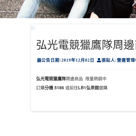
:::
弘光電競獵鷹隊周邊
公告日期:2019年12月02日
張貼人:營運管理
弘光電競獵鷹隊
周邊商品 限量熱銷中
訂購
分機 5186
或前往
LB1弘茶館
選購