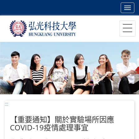
Toggl
navig
跳
到
主
要
內
容
區
塊
:::
【重要通知】關於實驗場所因應
COVID-19疫情處理事宜