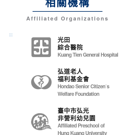
相關機構
Affiliated Organizations
:::
光田
綜合醫院
Kuang Tien General Hospital
弘道老人
福利基金會
Hondao Senior Citizenˊs
Welfare Foundation
臺中市弘光
非營利幼兒園
Affiliated Preschool of
Hung Kuang University