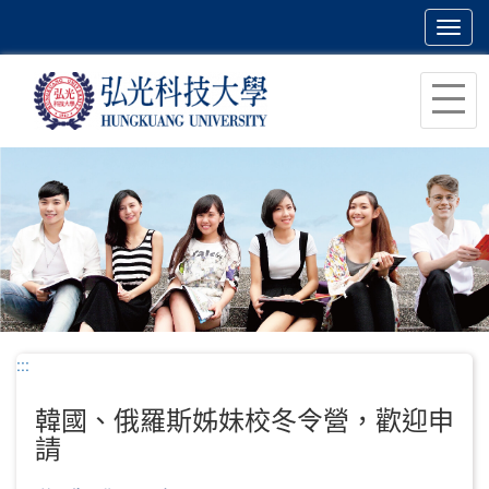
Toggl
navig
跳
到
主
要
內
容
區
塊
:::
韓國、俄羅斯姊妹校冬令營，歡迎申
請