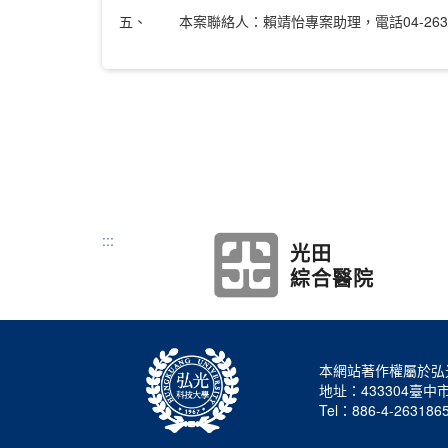
五、 本案聯絡人：賴靖怡專案助理，電話04-26328001＃
:::
光田
綜合醫院
本網站著作權屬於弘
地址：433304臺
Tel：886-4-263186