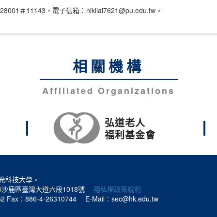
11143，電子信箱：nikilai7621@pu.edu.tw。
相關機構
Affiliated Organizations
弘道老人
福利基金會
光科技大學。
中市沙鹿區臺灣大道六段1018號
隱私權政策說明
52
Fax：886-4-26310744
E-Mail：sec@hk.edu.tw