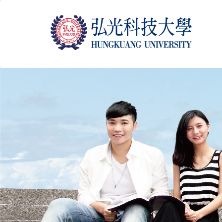
跳
到
主
要
內
容
區
塊