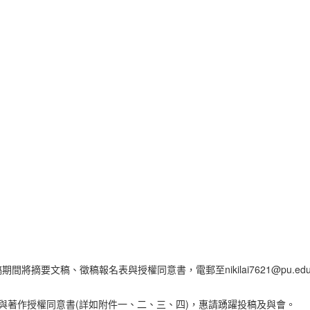
將摘要文稿、徵稿報名表與授權同意書，電郵至nikilai7621@pu.ed
著作授權同意書(詳如附件一、二、三、四)，惠請踴躍投稿及與會。