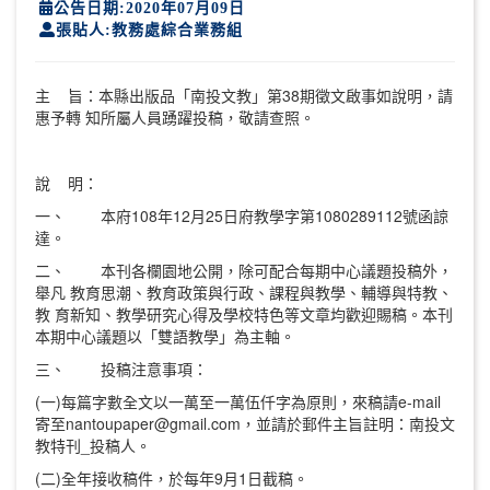
公告日期:2020年07月09日
張貼人:教務處綜合業務組
主 旨：本縣出版品「南投文教」第38期徵文啟事如說明，請
惠予轉 知所屬人員踴躍投稿，敬請查照。
說 明：
一、 本府108年12月25日府教學字第1080289112號函諒
達。
二、 本刊各欄園地公開，除可配合每期中心議題投稿外，
舉凡 教育思潮、教育政策與行政、課程與教學、輔導與特教、
教 育新知、教學研究心得及學校特色等文章均歡迎賜稿。本刊
本期中心議題以「雙語教學」為主軸。
三、 投稿注意事項：
(一)每篇字數全文以一萬至一萬伍仟字為原則，來稿請e-mail
寄至nantoupaper@gmail.com，並請於郵件主旨註明：南投文
教特刊_投稿人。
(二)全年接收稿件，於每年9月1日截稿。