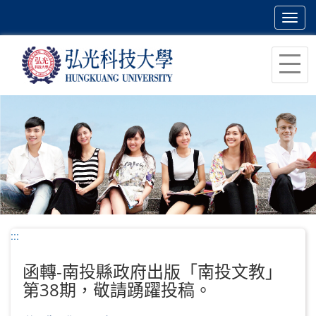
Toggl
navig
跳
到
主
要
內
容
區
塊
:::
函轉-南投縣政府出版「南投文教」
第38期，敬請踴躍投稿。