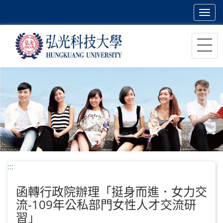
Toggl
navig
跳
到
主
要
內
容
區
塊
:::
函轉行政院辦理「挺身而進．女力交
流-109年公私部門女性人才交流研
習」