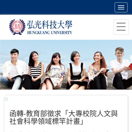
Toggl
navig
跳
到
主
要
內
容
區
塊
:::
函轉-教育部徵求「大專校院人文與
社會科學領域標竿計畫」