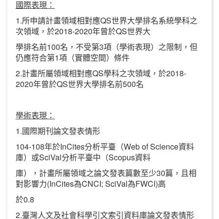
國際表現：
1.
QS
所申請計畫領域相對應
世界大學排名系統學科之
2018-2020
QS
次領域，於
年曾於
世界大
100
3
學排名前
名，不受第
項（學術表現）之限制，但
1
仍應符合第
項（實體空間）條件
2.
QS
2018-
計畫所屬領域相對應
學科之次領域，於
2020
QS
500
年曾於
世界大學排名前
名
學術表現：
1.
國際期刊論文發表情形
104-108
InCites
Web of Science
年於
分析平臺（
資料
SciVal
Scopus
庫）或
分析平臺中（
資料
30
庫），計畫所屬領域之論文發表篇數至少
篇，且相
(InCites
CNCI; SciVal
FWCI)
對影響力
為
為
高
0.8
於
2.
臺灣人文及社會科學引文索引資料庫論文發表情形