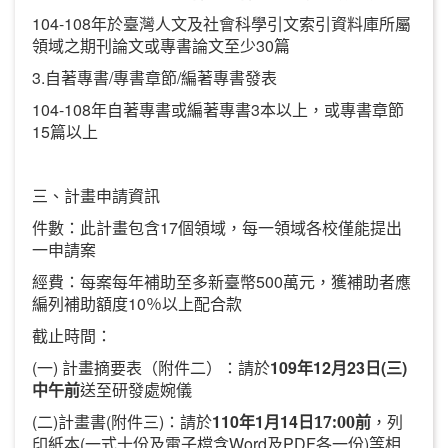
104-108
年於臺灣人文及社會科學引文索引資料庫所屬
30
領域之期刊論文或專書論文至少
篇
3.
/
/
自著專書
專書章節
編著專書發表
104-108
3
年自著專書或編著專書
本以上，或專書章節
15
篇以上
三、計畫申請資訊
17
件數：此計畫包含
個領域，每一領域各校僅能提出
一申請案
500
經費：每案每年補助至多新臺幣
萬元，獲補助者應
10
編列補助額度
％以上配合款
截止時間：
(
)
109
12
23
(
)
一
計畫摘要表（附件二）：請於
年
月
日
三
中午前
送至研發處婉儀
(
)
(
)
110
1
14
二
計畫書
附件三
：請於
年
月
日17:00前
，列
(
Word
PDF
)
印紙本
一式十份及電子檔含
及
各一份
等相