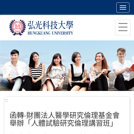
Toggl
navig
跳
到
主
要
內
容
區
塊
:::
函轉-財團法人醫學研究倫理基金會
舉辦「人體試驗研究倫理講習班」