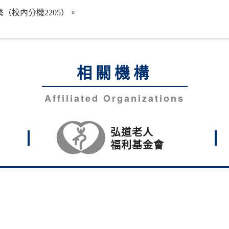
（校內分機2205）。
相關機構
Affiliated Organizations
弘道老人
福利基金會
光科技大學。
中市沙鹿區臺灣大道六段1018號
隱私權政策說明
52
Fax：886-4-26310744
E-Mail：sec@hk.edu.tw