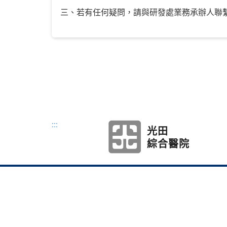
三、若有任何疑問，請與研發處業務承辦人聯繫
:::
光田
綜合醫院
本網站著作權屬於弘
地址：433304臺
Tel：886-4-263186