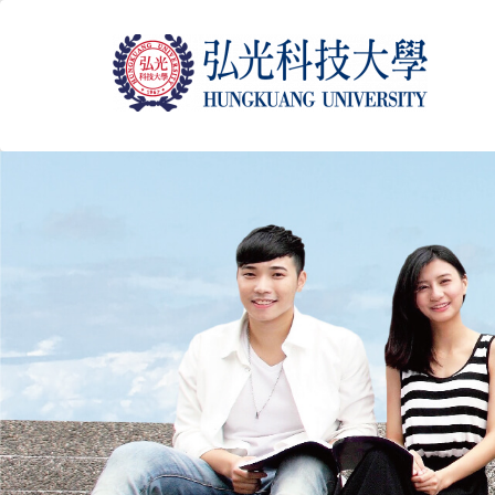
跳
到
主
要
內
容
區
塊