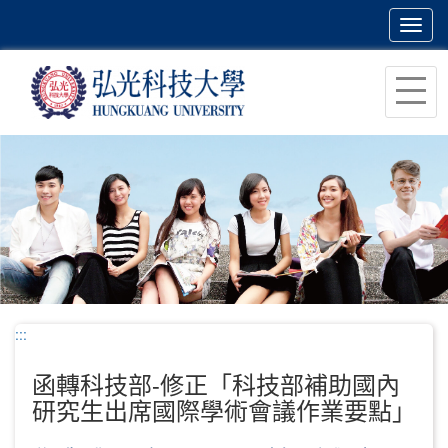
Toggl
navig
跳
到
主
要
內
容
區
塊
:::
函轉科技部-修正「科技部補助國內
研究生出席國際學術會議作業要點」