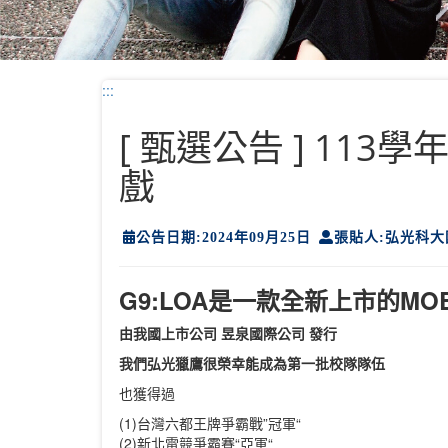
:::
[ 甄選公告 ] 113
戲
公告日期:2024年09月25日
張貼人:弘光科
G9:LOA是一款全新上市的MO
由我國上市公司 昱泉國際公司 發行
我們弘光獵鷹很榮幸能成為第一批校隊隊伍
也獲得過
(1)台灣六都王牌爭霸戰”冠軍“
(2)新北電競爭霸賽“亞軍“