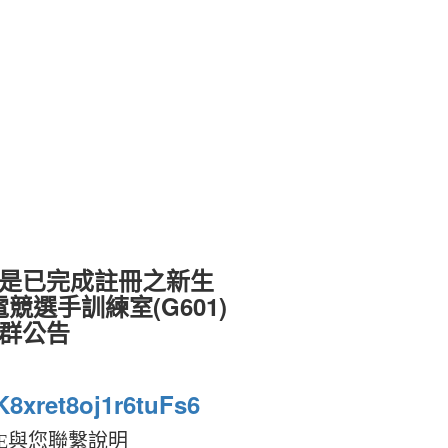
或是已完成註冊之新生
電競選手訓練室(G601)
E群公告
/K8xret8oj1r6tuFs6
E與您聯繫說明