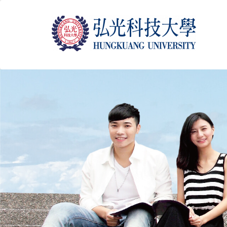
跳
到
主
要
內
容
區
塊