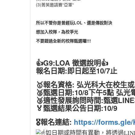
(3)菁英邀請賽“亞軍“
所以不管你是曾經玩LOL、還是傳說對決
想加入校隊，為校爭光
不要錯過全新的校隊甄選囉!!!
👍G9:LOA 徵選說明👍
報名日期:即日起至10/7止
🥇報名資格: 弘光科大在校生
🥈甄選日期:10/8下午5點 弘光
🥉適性發展詢問時間:甄選LIN
🏅甄選結果公告日期:10/9
🎖️報名連結:
https://forms.gle
如日期或時間有異動，將透過LIN