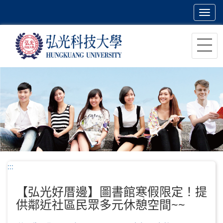
Toggl
navig
跳
到
主
要
內
容
區
塊
:::
【弘光好厝邊】圖書館寒假限定！提
供鄰近社區民眾多元休憩空間~~