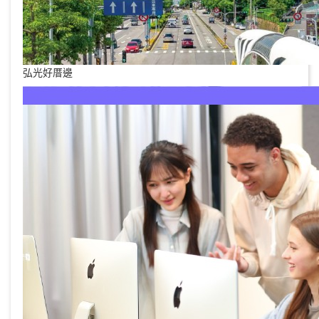
弘光好厝邊