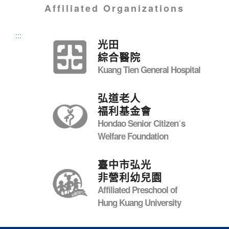
Affiliated Organizations
:::
光田
綜合醫院
Kuang Tien General Hospital
弘道老人
福利基金會
Hondao Senior Citizenˊs
Welfare Foundation
臺中市弘光
非營利幼兒園
Affiliated Preschool of
Hung Kuang University