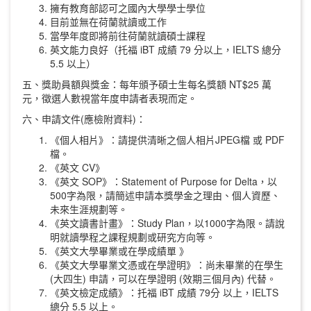
擁有教育部認可之國內大學學士學位
目前並無在荷蘭就讀或工作
當學年度即將前往荷蘭就讀碩士課程
英文能力良好（托福 iBT 成績 79 分以上，IELTS 總分
5.5 以上）
五、獎助員額與獎金：每年頒予碩士生每名獎額 NT$25 萬
元，徵選人數視當年度申請者表現而定。
六、申請文件(應檢附資料)：
《個人相片》：請提供清晰之個人相片JPEG檔 或 PDF
檔。
《英文 CV》
《英文 SOP》：Statement of Purpose for Delta，以
500字為限，請簡述申請本獎學金之理由、個人資歷、
未來生涯規劃等。
《英文讀書計畫》：Study Plan，以1000字為限。請說
明就讀學程之課程規劃或研究方向等。
《英文大學畢業或在學成績單 》
《英文大學畢業文憑或在學證明》：尚未畢業的在學生
(大四生) 申請，可以在學證明 (效期三個月內) 代替。
《英文檢定成績》：托福 iBT 成績 79分 以上，IELTS
總分 5.5 以上。