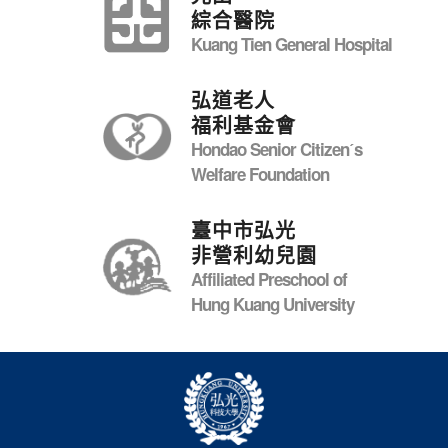
綜合醫院
Kuang Tien General Hospital
弘道老人
福利基金會
Hondao Senior Citizenˊs
Welfare Foundation
臺中市弘光
非營利幼兒園
Affiliated Preschool of
Hung Kuang University