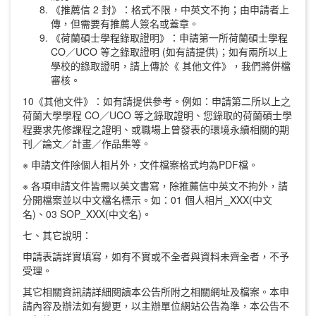
《推薦信 2 封》：格式不限，中英文不拘；由申請者上
傳，但需要有推薦人簽名或蓋章。
《荷蘭碩士學程錄取證明》：申請第一所荷蘭碩士學程
CO／UCO 等之錄取證明 (如有請提供)；如有兩所以上
學校的錄取證明，請上傳於《 其他文件》，我們將併檔
審核。
10《其他文件》：如有請提供參考。例如：申請第二所以上之
荷蘭大學學程 CO／UCO 等之錄取證明、您錄取的荷蘭碩士學
程要求先修課程之證明、或職場上曾發表的環境永續相關的期
刊／論文／計畫／作品集等。
※ 申請文件除個人相片外，文件檔案格式均為PDF檔。
※ 各項申請文件皆需以英文書寫，除推薦信中英文不拘外，請
分開檔案並以中文檔名標示。如：01 個人相片_XXX(中文
名)、03 SOP_XXX(中文名)。
七、其它說明：
申請表請詳實填寫，如有不實或不全者與資料未齊全者，不予
受理。
其它相關資訊請詳細閱讀本公告所附之相關網址及檔案。本申
請內容及辦法如有變更，以主辦單位網站公告為準，本公告不