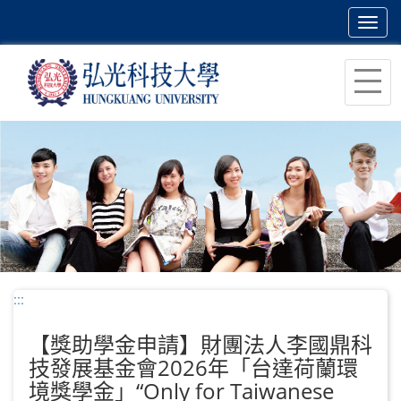
Toggl
navig
跳
到
主
要
內
容
區
塊
:::
【獎助學金申請】財團法人李國鼎科
技發展基金會2026年「台達荷蘭環
境獎學金」“Only for Taiwanese