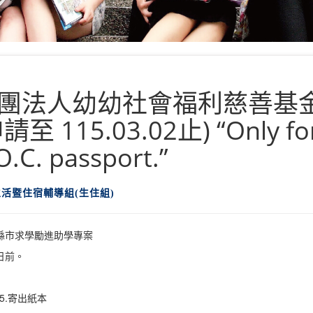
團法人幼幼社會福利慈善基
15.03.02止) “Only for 
O.C. passport.”
生活暨住宿輔導組(生住組)
縣市求學勵進助學專案
2日前。
5.寄出紙本