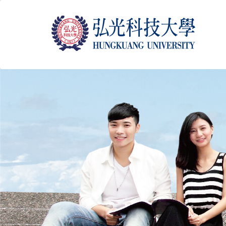
跳
到
主
要
內
容
區
塊