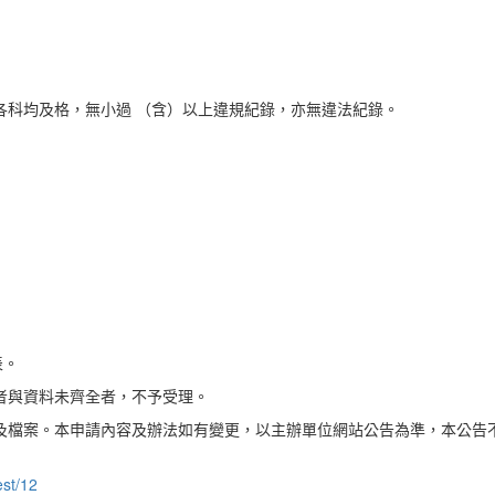
，且各科均及格，無小過 （含）以上違規紀錄，亦無違法紀錄。
表。
者與資料未齊全者，不予受理。
及檔案。本申請內容及辦法如有變更，以主辦單位網站公告為準，本公告
est/12