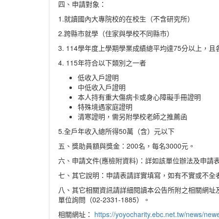
四、申請對象：
1.就讀國內大專院校的在校生（不含研究所）
2.跨縣市就學（住家與學校不同縣市）
3. 114學年度上學期學業成績總平均達75分以上
4. 115年符合以下類別之一者
低收入戶證明
中低收入戶證明
本人持有重大傷病卡或身心障礙手冊證明
特殊境遇家庭證明
清寒證明，需另附學校老師之推薦函
5.全戶年收入總所得50萬（含）元以下
五、獎助員額與獎金：200名，每名3000元。
六、申請文件(應檢附資料)：詳如該單位辦法及申請
七、其它說明：申請表請詳實填寫，如有不實或不全
八、其它相關資訊請詳細閱讀本公告所附之相關網址
單位詢問（02-2331-1885）。
相關網址：
https://yoyocharity.ebc.net.tw/news/new