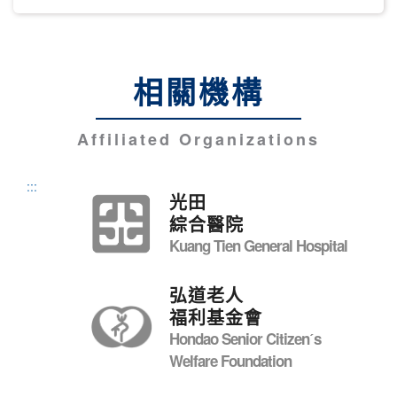
相關機構
Affiliated Organizations
:::
光田
綜合醫院
Kuang Tien General Hospital
弘道老人
福利基金會
Hondao Senior Citizenˊs
Welfare Foundation