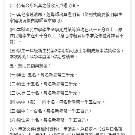
(二)持有公所出具之低收入戶證明者。
(三)其他家境清寒，經導師出具證明者（條列式簡要敘明學生
家庭境況後由導師蓋章即可）。
(四)本縣國民中學學生全學期成績等第均在八十五分以上，原
住民籍學生在七十分以上（身心障礙者及奉准免修體育課者不
計）。
(五)學生一年級新生於第2學期始可憑上學期成績申請獎學金，
本次應附114學年度第1學期成績單。
五、獎助員額與獎金：
(一)博士: 五名，每名新臺幣三千元。
(二)碩士:十五名，每名新臺幣三千元。
(三)大專:三十名，每名新臺幣三千元。
(四)高中（職）：四十名，每名新臺幣一千五百元。
(五)國中：一百名，每名新臺幣一千五百元。
(六)原住民:十名，每名新臺幣一千五百元。
六、申請文件(應檢附資料)：申請書、戶籍謄本（或戶口名簿
影印本）【一年內】、成績單（114學年度第1學期）及學生證