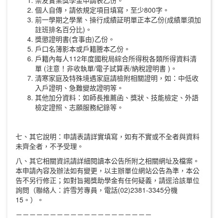
崇友實業獎學金申請表乙份。
個人自傳，請依規定項目填寫，至少800字。
前一學期之學業、操行成績証明單正本乙份(成績單須加
註班排名百分比)。
獎懲證明書(含事由)乙份。
戶口名簿影本或戶籍謄本乙份。
戶籍內每人112年度國稅局綜合所得稅各類所得資料清
單 (注意！非收執單/電子試算表/納稅證明書 )。
清寒家庭及特殊境遇家庭請檢附相關證明，如：中低收
入戶證明、急難變故證明等。
其他加分資料：如師長推薦函、獎狀、技能檢定、外語
檢定證照、志願服務紀錄等。
七、其它說明：申請表請詳實填寫，如有不實或不全者與資料
未齊全者，不予受理。
八、其它相關資訊請詳細閱讀本公告所附之相關網址及檔案。
本申請內容及辦法如有變更，以主辦單位網站公告為準，本公
告不另行修正；如對旨揭獎助學金有任何疑義，請逕洽該單位
詢問（聯絡人：許雪芳專員，電話(02)2381-3345分機
15。）。
－－－－－－－－－－－－－－－－－－－－