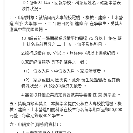
ID：@fts8114u，回報學校、科系及姓名，確認申請表
收件狀況。
四、申請對象：就讀國內大專院校電機 、機械、建築、土木營
造 科系 大學部 一 、二 年級日間部 進修 部 在學學生，受獎人
應具中華民國國籍 。
1.申請者前一學期學業成績平均需達 75 分以上 並在 班
上 排名為前百分之 二 十 五 ，無不及格科目 。
2.操行成績在 80 分以上，無任何小過以上懲處紀錄。
3.家庭經濟弱勢 具下列條件之一者：
（1） 低收入戶、中低收入戶 、家境清寒者 。
（2） 家庭或個人 因天災、意外 發生急難變故 或其他
特殊狀況， 以 致家中經濟失依者 。
4.無領取其他企業約定實習就業等義務 性 質 獎學金 。
五、獎助員額與獎金：本獎學金提供公私立大專校院電機、機
械、建築、土木營造相關科系在校生每名每學期新臺幣50,000
元整，每學期錄取40名學生。
六、申請文件(應檢附資料)：