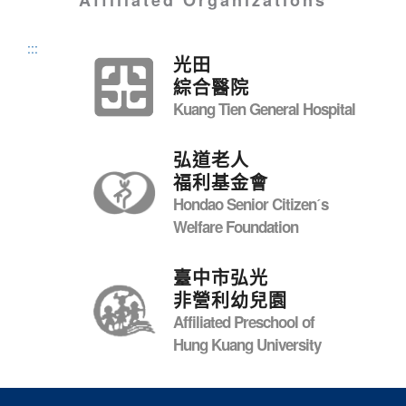
Affiliated Organizations
:::
光田
綜合醫院
Kuang Tien General Hospital
弘道老人
福利基金會
Hondao Senior Citizenˊs
Welfare Foundation
臺中市弘光
非營利幼兒園
Affiliated Preschool of
Hung Kuang University