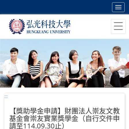
Toggl
navig
跳
到
主
要
內
容
區
塊
:::
【獎助學金申請】財團法人崇友文教
基金會崇友實業獎學金（自行交件申
請至114.09.30止）