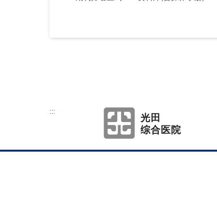
:::
光田
综合医院
本网站著作权属于弘
地址：433304台
Tel：886-4-263186