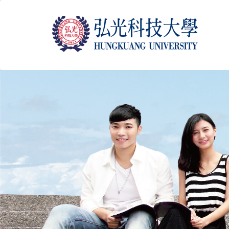
跳
到
主
要
内
容
区
块