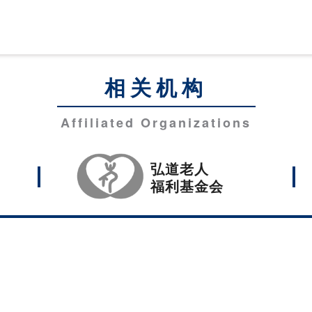
相关机构
Affiliated Organizations
弘道老人
福利基金会
光科技大学。
中市沙鹿区台湾大道六段1018号
隐私权政策说明
52
Fax：886-4-26310744
E-Mail：sec@hk.edu.tw