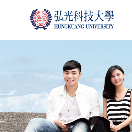
跳
到
主
要
内
容
区
块