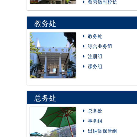
蔡秀敏副校长
教务处
教务处
综合业务组
注册组
课务组
总务处
总务处
事务组
出纳暨保管组