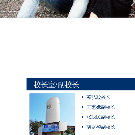
:::
校长室/副校长
苏弘毅校长
王惠娥副校长
张聪民副校长
胡庭祯副校长