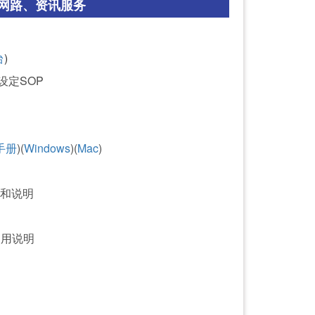
网路、资讯服务
台
)
设定SOP
手册
)(
Windows
)(
Mac
)
明
程和说明
使用说明