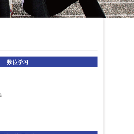
数位学习
统