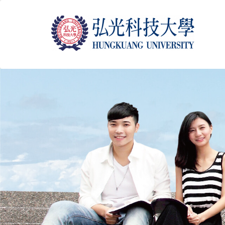
跳
到
主
要
内
容
区
块