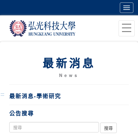
Toggl
navig
跳
到
主
要
內
最新消息
容
區
News
塊
:::
最新消息-學術研究
公告搜尋