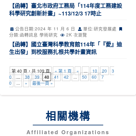
【函轉】臺北市政府工務局「114年度工務建設
科學研究創新計畫」~113/12/3 17時止
公告日期:
2024 年 11 月 6 日
單位:研究發展處
分類:
函轉訊息
學術研究
2K 次瀏覽
【函轉】國立臺灣科學教育館114年「『愛』迪
生出發」到校服務扎根共學計畫資訊
第 40 頁，共 109 頁
« 第 1 頁
«
...
10
20
3
0
...
38
39
40
41
42
...
50
60
7
0
...
»
最後一頁 »
相關機構
Affiliated Organizations