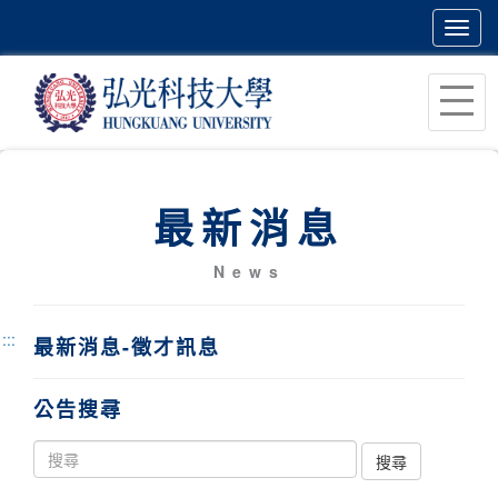
Toggl
navig
跳
到
主
要
內
最新消息
容
區
News
塊
:::
最新消息-徵才訊息
公告搜尋