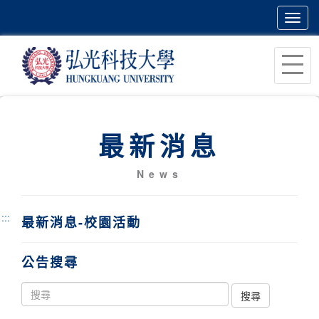
Toggl
navig
跳
到
主
要
內
最新消息
容
區
News
塊
:::
最新消息-校園活動
公告搜尋