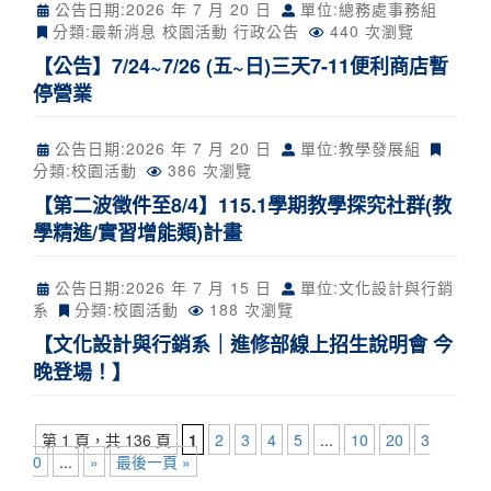
公告日期:
2026 年 7 月 20 日
單位:總務處事務組
分類:
最新消息
校園活動
行政公告
440 次瀏覽
【公告】7/24~7/26 (五~日)三天7-11便利商店暫
停營業
公告日期:
2026 年 7 月 20 日
單位:教學發展組
分類:
校園活動
386 次瀏覽
【第二波徵件至8/4】115.1學期教學探究社群(教
學精進/實習增能類)計畫
公告日期:
2026 年 7 月 15 日
單位:文化設計與行銷
系
分類:
校園活動
188 次瀏覽
【文化設計與行銷系｜進修部線上招生說明會 今
晚登場！】
第 1 頁，共 136 頁
1
2
3
4
5
...
10
20
3
0
...
»
最後一頁 »