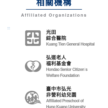
相關機構
Affiliated Organizations
:::
光田
綜合醫院
Kuang Tien General Hospital
弘道老人
福利基金會
Hondao Senior Citizenˊs
Welfare Foundation
臺中市弘光
非營利幼兒園
Affiliated Preschool of
Hung Kuang University