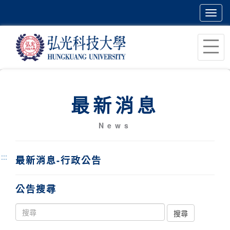
Toggl
navig
跳
到
主
要
內
最新消息
容
區
News
塊
:::
最新消息-行政公告
公告搜尋